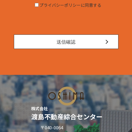
■当サイトにおける個人情報の収集について
プライバシーポリシーに同意する
当社では、当サイトを利用する皆様の個人情報を無断で収集する
ことはありません。
また、次の場合に限り、当社では厳重な注意を持って適切な管理
を行います。
（1）電子メール及びフォームにより当社へのご質問やご意見を
株式会社
いただいた場合。
渡島不動産綜合センター
〒040-0064