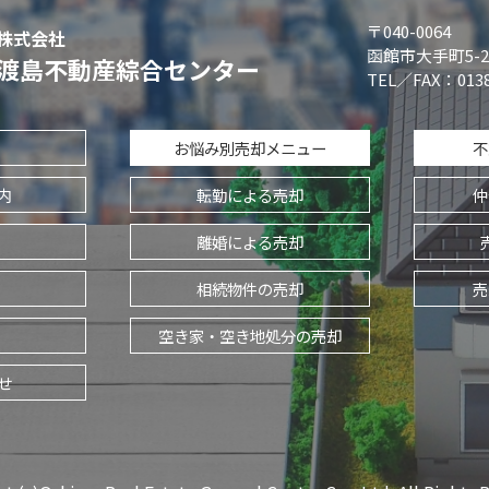
〒040-0064
株式会社
函館市大手町5-2
渡島不動産綜合センター
TEL／FAX：0138
お悩み別売却メニュー
不
内
転勤による売却
仲
離婚による売却
相続物件の売却
売
空き家・空き地処分の売却
せ